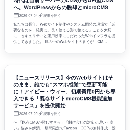
時代は自前サーバーのCMSからAPI型CMS
へ。WordPressからの脱却とmicroCMS
2026-07-04
記事を開く
私たちは長年、Webサイト制作やシステム開発の現場で「必
要なものを、確実に。長く使える形で整える」ことを大切
に、セキュリティと運用効率にこだわったWebインフラを提
供してきました。 世の中のWebサイトの多くが「CM…
【ニュースリリース】今のWebサイトはそ
のまま、誰でも“スマホ感覚”で更新可能
に！アイビー・ウィー、初期費用0円から導
入できる「既存サイトmicroCMS機能追加
サービス」を提供開始
2026-07-02
記事を開く
〜 「既存CMSが難しすぎる」「制作会社の対応が遅い・高
い」悩みを解消。 期間限定でFavicon・OGPの無料作成・設