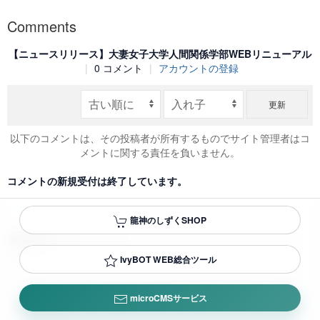
Comments
【ニュースリリース】大妻女子大学人間関係学部WEBリニューアル
|
0 コメント
|
アカウントの登録
更新
以下のコメントは、その投稿者が所有するものでサイト管理者はコ
メントに関する責任を負いません。
コメントの新規受付は終了しています。
龍神のしずくSHOP
株式会社アイビー・ウィー
IvyBOT WEB総合ツール
IVY WE CO.,LTD.
microCMSサービス
プライバシーポリシー
/
会社概要
/
お問い合わせ