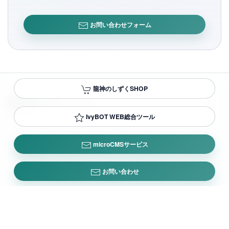
お問い合わせフォーム
龍神のしずくSHOP
株式会社アイビー・ウィー
IvyBOT WEB総合ツール
IVY WE CO.,LTD.
microCMSサービス
プライバシーポリシー
/
会社概要
/
お問い合わせ
© IVYWE.,LTD.
お問い合わせ