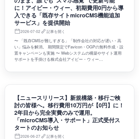
のまま、誰でも“スマホ感覚”で更新可能
に！アイビー・ウィー、初期費用0円から導
入できる「既存サイトmicroCMS機能追加
サービス」を提供開始
2026-07-02
記事を開く
〜 「既存CMSが難しすぎる」「制作会社の対応が遅い・高
い」悩みを解消。 期間限定でFavicon・OGPの無料作成・設
置キャンペーンも実施 〜 Webシステムの構築やサイト運用
サポートを手掛ける株式会社アイビー・ウィー…
【ニュースリリース】新規構築・移行ご検
討の皆様へ。移行費用10万円が【0円】に！
2年目から完全実費のみで運用。
「microCMS導入・サポート」正式受付ス
タートのお知らせ
2026-06-27
記事を開く